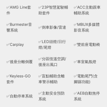
✅AMG Line套
✅23P智慧駕駛輔
✅ACC主動跟車
件
助套件
輔助系統
✅Burmester音
✅MBUX多媒體
✅倒車影像/雷達
響系統
影音系統
✅LED頭燈/日行
✅Carplay
✅雙前座電動椅
燈/尾燈
✅分區恆溫空調/
✅後座分離倒覆
✅車室氣氛燈
後座出風口
✅Keyless-GO
✅盲點輔助含離
✅電動尾門(含
套件
車警示輔助
腳踢功能)
✅主動安全預防
✅AEB自動煞停
✅自動停車系統
系統
系統