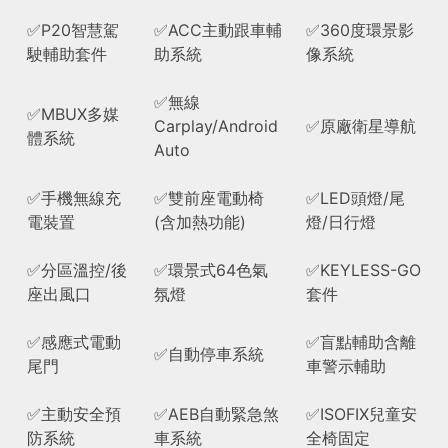
✅P20智慧駕
✅ACC主動跟車輔
✅360度環景影
駛輔助套件
助系統
像系統
✅無線
✅MBUX多媒
Carplay/Android
✅原廠衛星導航
體系統
Auto
✅手機無線充
✅雙前座電動椅
✅LED頭燈/尾
電裝置
(含加熱功能)
燈/日行燈
✅分區溫控/後
✅環景式64色氣
✅KEYLESS-GO
座出風口
氛燈
套件
✅感應式電動
✅盲點輔助含離
✅自動停車系統
尾門
車警示輔助
✅主動安全預
✅AEB自動緊急煞
✅ISOFIX兒童安
防系統
車系統
全椅固定