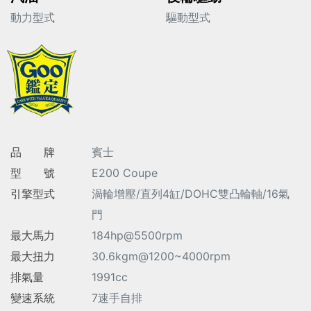
動力型式
驅動型式
品 牌
賓士
型 號
E200 Coupe
引擎型式
渦輪增壓/直列4缸/DOHC雙凸輪軸/16氣
門
最大馬力
184hp@5500rpm
最大扭力
30.6kgm@1200~4000rpm
排氣量
1991cc
變速系統
7速手自排