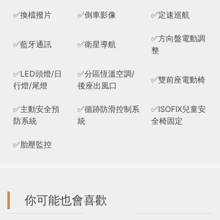
✅換檔撥片
✅倒車影像
✅定速巡航
✅方向盤電動調
✅藍牙通訊
✅衛星導航
整
✅LED頭燈/日
✅分區恆溫空調/
✅雙前座電動椅
行燈/尾燈
後座出風口
✅主動安全預
✅循跡防滑控制系
✅ISOFIX兒童安
防系統
統
全椅固定
✅胎壓監控
你可能也會喜歡