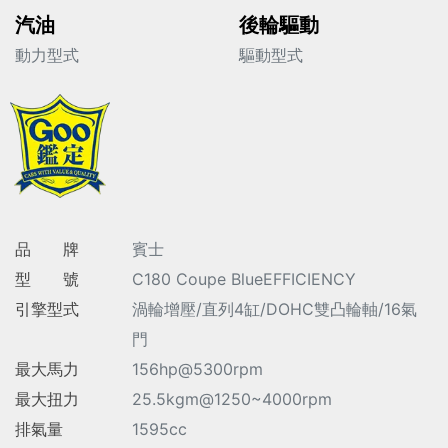
汽油
後輪驅動
動力型式
驅動型式
品 牌
賓士
型 號
C180 Coupe BlueEFFICIENCY
引擎型式
渦輪增壓/直列4缸/DOHC雙凸輪軸/16氣
門
最大馬力
156hp@5300rpm
最大扭力
25.5kgm@1250~4000rpm
排氣量
1595cc