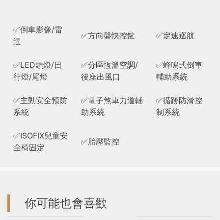
✅倒車影像/雷
✅方向盤快控鍵
✅定速巡航
達
✅LED頭燈/日
✅分區恆溫空調/
✅蜂鳴式倒車
行燈/尾燈
後座出風口
輔助系統
✅主動安全預防
✅電子煞車力道輔
✅循跡防滑控
系統
助系統
制系統
✅ISOFIX兒童安
✅胎壓監控
全椅固定
你可能也會喜歡