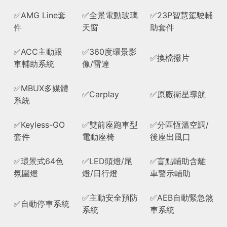
✅AMG Line套
✅全景電動玻璃
✅23P智慧駕駛輔
件
天窗
助套件
✅ACC主動跟
✅360度環景影
✅換檔撥片
車輔助系統
像/雷達
✅MBUX多媒體
✅Carplay
✅原廠衛星導航
系統
✅Keyless-GO
✅雙前座跑車型
✅分區恆溫空調/
套件
電動座椅
後座出風口
✅環景式64色
✅LED頭燈/尾
✅盲點輔助含離
氛圍燈
燈/日行燈
車警示輔助
✅主動安全預防
✅AEB自動緊急煞
✅自動停車系統
系統
車系統