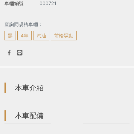
車輛編號
000721
查詢同規格車輛：
黑
4年
汽油
前輪驅動
本車介紹
本車配備