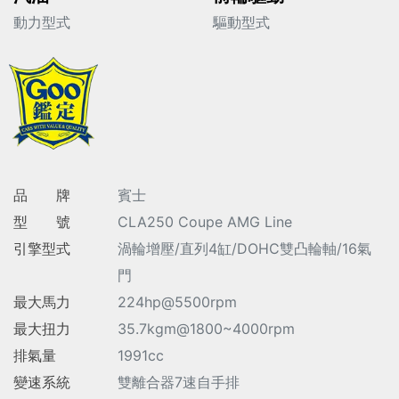
動力型式
驅動型式
品 牌
賓士
型 號
CLA250 Coupe AMG Line
引擎型式
渦輪增壓/直列4缸/DOHC雙凸輪軸/16氣
門
最大馬力
224hp@5500rpm
最大扭力
35.7kgm@1800~4000rpm
排氣量
1991cc
變速系統
雙離合器7速自手排